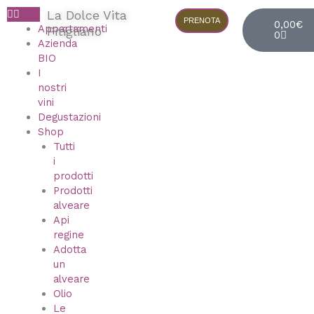
Vai
Cart
La Dolce Vita
al
PRENOTA
0,00
€
Appartamenti
Pitigliano
0
contenuto
Azienda
BIO
I
nostri
vini
Degustazioni
Shop
Tutti
i
prodotti
Prodotti
alveare
Api
regine
Adotta
un
alveare
Olio
Le