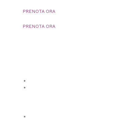
PRENOTA ORA
PRENOTA ORA
contattaci
+39 3383437219
appartamentipitigliano@gmail.com
© La Dolce Vita | P.IVA 01581530530 |
Informativa privacy
Powered by WebMaremma