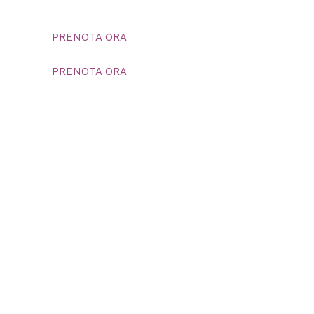
PRENOTA ORA
PRENOTA ORA
contattaci
+39 3383437219
appartamentipitigliano@gmail.com
© La Dolce Vita | P.IVA 01581530530 |
Informativa privacy
Powered by WebMaremma