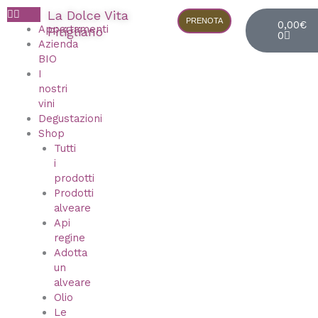
Vai
Cart
La Dolce Vita
al
PRENOTA
0,00
€
Appartamenti
Pitigliano
0
contenuto
Azienda
BIO
I
nostri
vini
Degustazioni
Shop
Tutti
i
prodotti
Prodotti
alveare
Api
regine
Adotta
un
alveare
Olio
Le