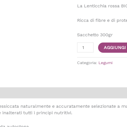
La Lenticchia rossa BI
Ricca di fibre e di prot
Sacchetto 300gr
AGGIUNGI
Categoria:
Legumi
e essiccata naturalmente e accuratamente selezionate a m
lterati tutti i principi nutritivi.
ata autoctona.