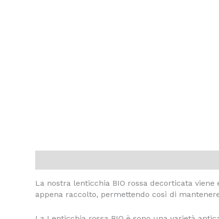
Descrizione
Informazioni aggiuntive
La nostra lenticchia BIO rossa decorticata vien
appena raccolto, permettendo così di mantenere ina
La Lenticchia rossa BIO è sono una varietà antic