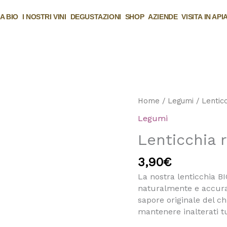
A BIO
I NOSTRI VINI
DEGUSTAZIONI
SHOP
AZIENDE
VISITA IN API
Lenticchia
Home
/
Legumi
/ Lenticc
rossa
Legumi
decorticata
Lenticchia 
BIO
quantità
3,90
€
La nostra lenticchia BI
naturalmente e accur
sapore originale del c
mantenere inalterati tutt