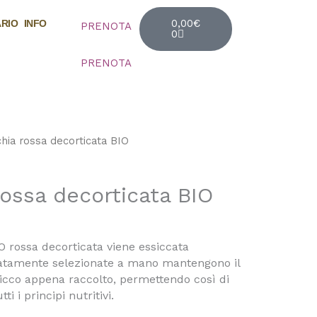
Cart
0,00
€
ARIO
INFO
PRENOTA
0
PRENOTA
hia rossa decorticata BIO
rossa decorticata BIO
O rossa decorticata viene essiccata
atamente selezionate a mano mantengono il
hicco appena raccolto, permettendo così di
i i principi nutritivi.