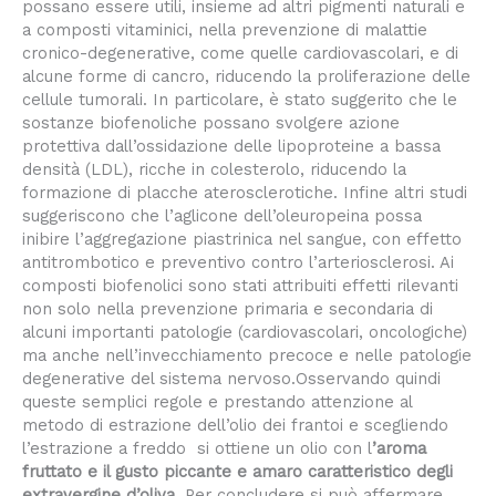
possano essere utili, insieme ad altri pigmenti naturali e
a composti vitaminici, nella prevenzione di malattie
cronico-degenerative, come quelle cardiovascolari, e di
alcune forme di cancro, riducendo la proliferazione delle
cellule tumorali. In particolare, è stato suggerito che le
sostanze biofenoliche possano svolgere azione
protettiva dall’ossidazione delle lipoproteine a bassa
densità (LDL), ricche in colesterolo, riducendo la
formazione di placche aterosclerotiche. Infine altri studi
suggeriscono che l’aglicone dell’oleuropeina possa
inibire l’aggregazione piastrinica nel sangue, con effetto
antitrombotico e preventivo contro l’arteriosclerosi. Ai
composti biofenolici sono stati attribuiti effetti rilevanti
non solo nella prevenzione primaria e secondaria di
alcuni importanti patologie (cardiovascolari, oncologiche)
ma anche nell’invecchiamento precoce e nelle patologie
degenerative del sistema nervoso.Osservando quindi
queste semplici regole e prestando attenzione al
metodo di estrazione dell’olio dei frantoi e scegliendo
l’estrazione a freddo si ottiene un olio con l
’
aroma
fruttato e il gusto piccante e amaro caratteristico degli
extravergine d’oliva
.
Per concludere si può affermare