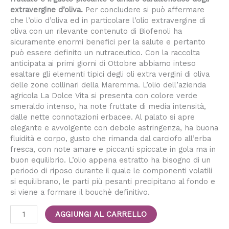
extravergine d’oliva
.
Per concludere si può affermare
che l’olio d’oliva ed in particolare l’olio extravergine di
oliva con un rilevante contenuto di Biofenoli ha
sicuramente enormi benefici per la salute e pertanto
può essere definito un nutraceutico. Con la raccolta
anticipata ai primi giorni di Ottobre abbiamo inteso
esaltare gli elementi tipici degli oli extra vergini di oliva
delle zone collinari della Maremma. L’olio dell’azienda
agricola La Dolce Vita si presenta con colore verde
smeraldo intenso, ha note fruttate di media intensità,
dalle nette connotazioni erbacee. Al palato si apre
elegante e avvolgente con debole astringenza, ha buona
fluidità e corpo, gusto che rimanda dal carciofo all’erba
fresca, con note amare e piccanti spiccate in gola ma in
buon equilibrio. L’olio appena estratto ha bisogno di un
periodo di riposo durante il quale le componenti volatili
si equilibrano, le parti più pesanti precipitano al fondo e
si viene a formare il bouchè definitivo.
AGGIUNGI AL CARRELLO