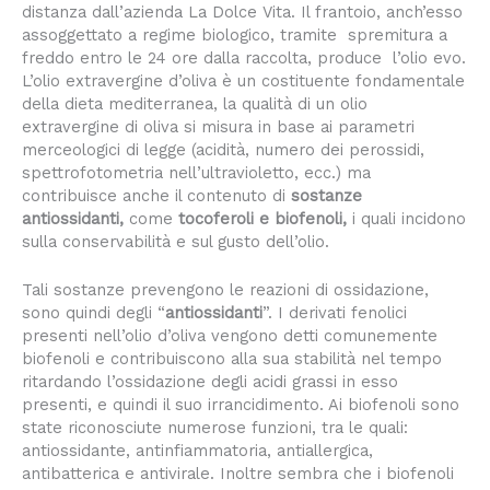
distanza dall’azienda La Dolce Vita. Il frantoio, anch’esso
assoggettato a regime biologico, tramite spremitura a
freddo entro le 24 ore dalla raccolta, produce l’olio evo.
L’olio extravergine d’oliva è un costituente fondamentale
della dieta mediterranea, la qualità di un olio
extravergine di oliva si misura in base ai parametri
merceologici di legge (acidità, numero dei perossidi,
spettrofotometria nell’ultravioletto, ecc.) ma
contribuisce anche il contenuto di
sostanze
antiossidanti
,
come
tocoferoli e biofenoli
,
i quali incidono
sulla conservabilità e sul gusto dell’olio.
Tali sostanze prevengono le reazioni di ossidazione,
sono quindi degli “
antiossidanti
”. I derivati fenolici
presenti nell’olio d’oliva vengono detti comunemente
biofenoli e contribuiscono alla sua stabilità nel tempo
ritardando l’ossidazione degli acidi grassi in esso
presenti, e quindi il suo irrancidimento. Ai biofenoli sono
state riconosciute numerose funzioni, tra le quali:
antiossidante, antinfiammatoria, antiallergica,
antibatterica e antivirale. Inoltre sembra che i biofenoli