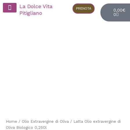
Vai
Cart
La Dolce Vita
al
PRENOTA
0,00
€
Pitigliano
0
contenuto
Visita in Apiario
Latta
Olio
extravergine
di
Oliva
Biologico
0,250l
quantità
Home
/
Olio Extravergine di Oliva
/ Latta Olio extravergine di
Oliva Biologico 0,250l