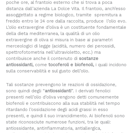
poche ore, al frantoio esterno che si trova a poca
distanza dall’azienda La Dolce Vita. Il frantoio, anch’esso
assoggettato a regime biologico, tramite spremitura a
freddo entro le 24 ore dalla raccolta, produce l’olio evo.
L’olio extravergine d’oliva è un costituente fondamentale
della dieta mediterranea, la qualità di un olio
extravergine di oliva si misura in base ai parametri
merceologici di legge (acidità, numero dei perossidi,
spettrofotometria nell’ultravioletto, ecc.) ma
contribuisce anche il contenuto di
sostanze
antiossidanti
,
come
tocoferoli e biofenoli
,
i quali incidono
sulla conservabilità e sul gusto dell’olio.
Tali sostanze prevengono le reazioni di ossidazione,
sono quindi degli “
antiossidanti
”. I derivati fenolici
presenti nell’olio d’oliva vengono detti comunemente
biofenoli e contribuiscono alla sua stabilità nel tempo
ritardando l’ossidazione degli acidi grassi in esso
presenti, e quindi il suo irrancidimento. Ai biofenoli sono
state riconosciute numerose funzioni, tra le quali:
antiossidante, antinfiammatoria, antiallergica,