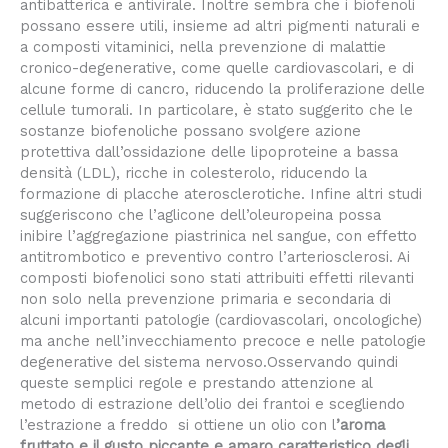
antibatterica e antivirale. Inoltre sembra che i biofenoli
possano essere utili, insieme ad altri pigmenti naturali e
a composti vitaminici, nella prevenzione di malattie
cronico-degenerative, come quelle cardiovascolari, e di
alcune forme di cancro, riducendo la proliferazione delle
cellule tumorali. In particolare, è stato suggerito che le
sostanze biofenoliche possano svolgere azione
protettiva dall’ossidazione delle lipoproteine a bassa
densità (LDL), ricche in colesterolo, riducendo la
formazione di placche aterosclerotiche. Infine altri studi
suggeriscono che l’aglicone dell’oleuropeina possa
inibire l’aggregazione piastrinica nel sangue, con effetto
antitrombotico e preventivo contro l’arteriosclerosi. Ai
composti biofenolici sono stati attribuiti effetti rilevanti
non solo nella prevenzione primaria e secondaria di
alcuni importanti patologie (cardiovascolari, oncologiche)
ma anche nell’invecchiamento precoce e nelle patologie
degenerative del sistema nervoso.Osservando quindi
queste semplici regole e prestando attenzione al
metodo di estrazione dell’olio dei frantoi e scegliendo
l’estrazione a freddo si ottiene un olio con l
’
aroma
fruttato e il gusto piccante e amaro caratteristico degli