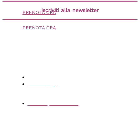
Iscriviti alla newsletter
PRENOTA ORA
PRENOTA ORA
contattaci
+39 3383437219
appartamentipitigliano@gmail.com
© La Dolce Vita | P.IVA 01581530530 |
Informativa privacy
Powered by WebMaremma