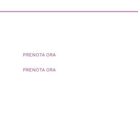
PRENOTA ORA
PRENOTA ORA
contattaci
+39 3383437219
appartamentipitigliano@gmail.com
© La Dolce Vita | P.IVA 01581530530 |
Informativa privacy