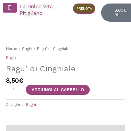
Vai
Cart
La Dolce Vita
al
PRENOTA
0,00
€
Pitigliano
0
contenuto
Visita in Apiario
Ragu'
di
Cinghiale
Home
/
Sughi
/ Ragu’ di Cinghiale
quantità
Sughi
Ragu’ di Cinghiale
8,50
€
AGGIUNGI AL CARRELLO
Categoria:
Sughi
Descrizione