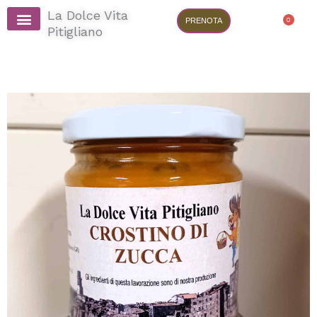
Vai
La Dolce Vita
al
0
PRENOTA
Cart
Pitigliano
contenuto